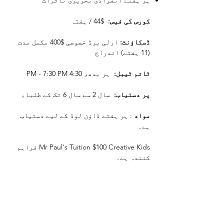
ہر ہفتے انفرادی تحریری تاثرات
کورس کی فیس:
$44 / ہفتہ
ڈسکاؤنٹ:
ارلی برڈ خصوصی $400 مکمل مدت
(11 ہفتے) اندراج
ٹائم ٹیبل:
ہر بدھ، 4:30 PM - 7:30 PM
پر دستیاب:
سال 2 سے سال 6 تک کے طلباء
مواد
: ہر ہفتے ڈاؤن لوڈ کے لیے دستیاب
ہے۔
Mr Paul's Tuition $100 Creative Kids فراہم
کنندہ ہے۔